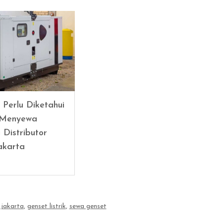
 Perlu Diketahui
 Menyewa
 Distributor
akarta
 jakarta
,
genset listrik
,
sewa genset