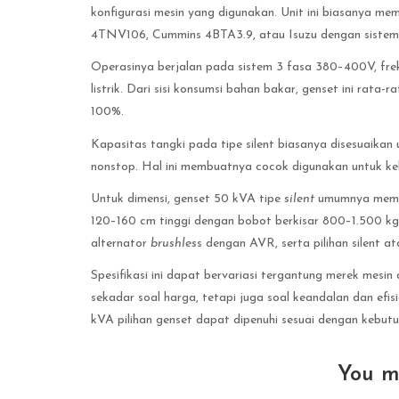
konfigurasi mesin yang digunakan. Unit ini biasanya mem
4TNV106, Cummins 4BTA3.9, atau Isuzu dengan siste
Operasinya berjalan pada sistem 3 fasa 380–400V, fre
listrik. Dari sisi konsumsi bahan bakar, genset ini rata
100%.
Kapasitas tangki pada tipe silent biasanya disesuaika
nonstop. Hal ini membuatnya cocok digunakan untuk k
Untuk dimensi, genset 50 kVA tipe
silent
umumnya memili
120–160 cm tinggi dengan bobot berkisar 800–1.500 kg. 
alternator
brushles
s dengan AVR, serta pilihan silent a
Spesifikasi ini dapat bervariasi tergantung merek mesi
sekadar soal harga, tetapi juga soal keandalan dan efi
kVA pilihan genset dapat dipenuhi sesuai dengan kebutu
You m