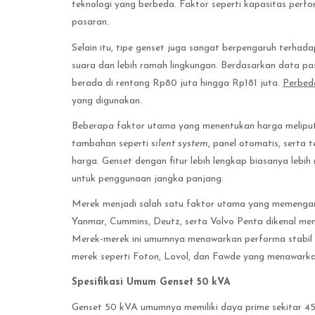
teknologi yang berbeda. Faktor seperti kapasitas perfo
pasaran.
Selain itu, tipe genset juga sangat berpengaruh terhad
suara dan lebih ramah lingkungan. Berdasarkan data pas
berada di rentang Rp80 juta hingga Rp181 juta.
Perbed
yang digunakan.
Beberapa faktor utama yang menentukan harga meliputi 
tambahan seperti
silent system
, panel otomatis, serta 
harga. Genset dengan fitur lebih lengkap biasanya lebi
untuk penggunaan jangka panjang.
Merek menjadi salah satu faktor utama yang memengaru
Yanmar, Cummins, Deutz, serta Volvo Penta dikenal memi
Merek-merek ini umumnya menawarkan performa stabil de
merek seperti Foton, Lovol, dan Fawde yang menawarkan
Spesifikasi Umum Genset 50 kVA
Genset 50 kVA umumnya memiliki daya prime sekitar 4