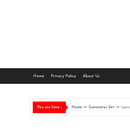
Skip
to
content
Home
Privacy Policy
About Us
Home
Generator Set
Spes
You are here :