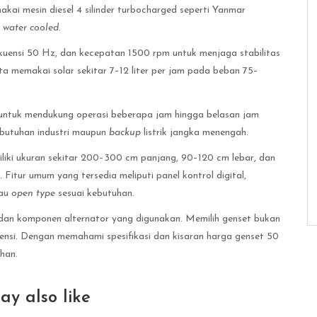
akai mesin diesel 4 silinder turbocharged seperti Yanmar
m
water cooled
.
kuensi 50 Hz, dan kecepatan 1500 rpm untuk menjaga stabilitas
-rata memakai solar sekitar 7–12 liter per jam pada beban 75–
n untuk mendukung operasi beberapa jam hingga belasan jam
ebutuhan industri maupun
backup
listrik jangka menengah.
ki ukuran sekitar 200–300 cm panjang, 90–120 cm lebar, dan
Fitur umum yang tersedia meliputi panel kontrol digital,
tau
open type
sesuai kebutuhan.
n dan komponen alternator yang digunakan. Memilih genset bukan
siensi. Dengan memahami spesifikasi dan kisaran harga genset 50
han.
ay also like