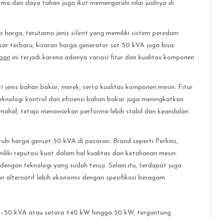
rma dan daya tahan juga ikut memengaruhi nilai jualnya di
ap harga, terutama jenis
silent
yang memiliki sistem peredam
ar terbaru, kisaran harga generator set 50 kVA juga bisa
aan
ini terjadi karena adanya variasi fitur dan kualitas komponen
jenis bahan bakar, merek, serta kualitas komponen mesin. Fitur
teknologi kontrol dan efisiensi bahan bakar juga meningkatkan
h mahal, tetapi menawarkan performa lebih stabil dan keandalan
hi harga genset 50 kVA di pasaran. Brand seperti Perkins,
liki reputasi kuat dalam hal kualitas dan ketahanan mesin.
ngan teknologi yang sudah teruji. Selain itu, terdapat juga
 alternatif lebih ekonomis dengan spesifikasi beragam.
5–50 kVA atau setara ±40 kW hingga 50 kW, tergantung