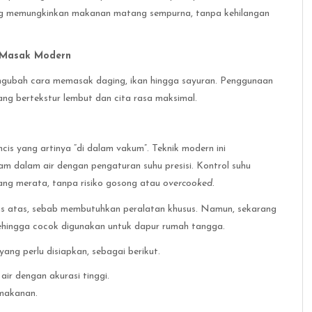
ang memungkinkan makanan matang sempurna, tanpa kehilangan
 Masak Modern
engubah cara memasak daging, ikan hingga sayuran. Penggunaan
ng bertekstur lembut dan cita rasa maksimal.
is yang artinya “di dalam vakum”. Teknik modern ini
m dalam air dengan pengaturan suhu presisi. Kontrol suhu
ang merata, tanpa risiko gosong atau
overcooked.
las atas, sebab membutuhkan peralatan khusus. Namun, sekarang
, sehingga cocok digunakan untuk dapur rumah tangga.
yang perlu disiapkan, sebagai berikut.
air dengan akurasi tinggi.
 makanan.