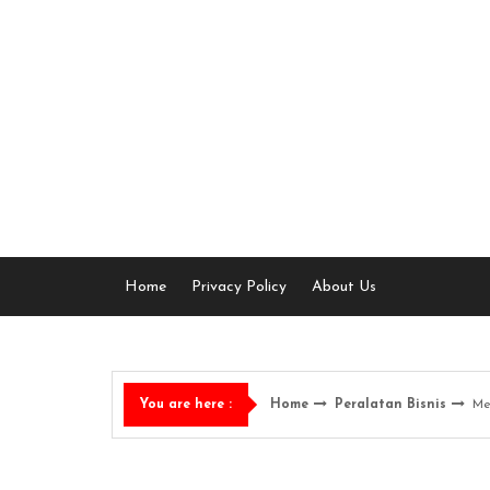
Skip
to
content
Home
Privacy Policy
About Us
Home
Peralatan Bisnis
Me
You are here :