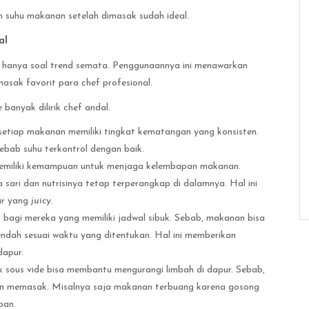
 suhu makanan setelah dimasak sudah ideal.
al
hanya soal trend semata. Penggunaannya ini menawarkan
asak favorit para chef profesional.
banyak dilirik chef andal.
etiap makanan memiliki tingkat kematangan yang konsisten.
ebab suhu terkontrol dengan baik.
memiliki kemampuan untuk menjaga kelembapan makanan.
ari dan nutrisinya tetap terperangkap di dalamnya. Hal ini
ur yang
juicy
.
 bagi mereka yang memiliki jadwal sibuk. Sebab, makanan bisa
endah sesuai waktu yang ditentukan. Hal ini memberikan
dapur.
 sous vide bisa membantu mengurangi limbah di dapur. Sebab,
an memasak. Misalnya saja makanan terbuang karena gosong
pan.