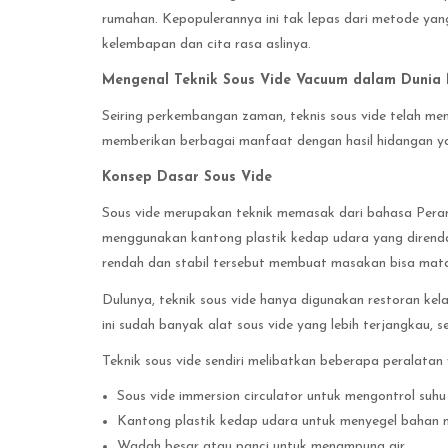
rumahan. Kepopulerannya ini tak lepas dari metode y
kelembapan dan cita rasa aslinya.
Mengenal Teknik Sous Vide Vacuum dalam Dunia
Seiring perkembangan zaman, teknis sous vide telah m
memberikan berbagai manfaat dengan hasil hidangan ya
Konsep Dasar Sous Vide
Sous vide merupakan teknik memasak dari bahasa Peranc
menggunakan kantong plastik kedap udara yang direnda
rendah dan stabil tersebut membuat masakan bisa mat
Dulunya, teknik sous vide hanya digunakan restoran ke
ini sudah banyak alat sous vide yang lebih terjangkau
Teknik sous vide sendiri melibatkan beberapa peralatan 
Sous vide immersion circulator untuk mengontrol suhu 
Kantong plastik kedap udara untuk menyegel bahan
Wadah besar atau panci untuk menampung air.