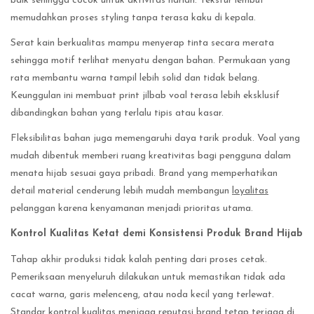
baik sehingga cocok untuk aktivitas harian. Tekstur lembut
memudahkan proses styling tanpa terasa kaku di kepala.
Serat kain berkualitas mampu menyerap tinta secara merata
sehingga motif terlihat menyatu dengan bahan. Permukaan yang
rata membantu warna tampil lebih solid dan tidak belang.
Keunggulan ini membuat print jilbab voal terasa lebih eksklusif
dibandingkan bahan yang terlalu tipis atau kasar.
Fleksibilitas bahan juga memengaruhi daya tarik produk. Voal yang
mudah dibentuk memberi ruang kreativitas bagi pengguna dalam
menata hijab sesuai gaya pribadi. Brand yang memperhatikan
detail material cenderung lebih mudah membangun
loyalitas
pelanggan karena kenyamanan menjadi prioritas utama.
Kontrol Kualitas Ketat demi Konsistensi Produk Brand Hijab
Tahap akhir produksi tidak kalah penting dari proses cetak.
Pemeriksaan menyeluruh dilakukan untuk memastikan tidak ada
cacat warna, garis melenceng, atau noda kecil yang terlewat.
Standar kontrol kualitas menjaga reputasi brand tetap terjaga di